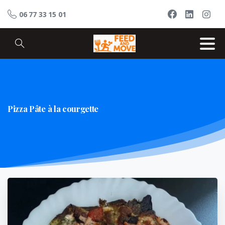
06 77 33 15 01
Pizza
Pâte
à
la
courgette