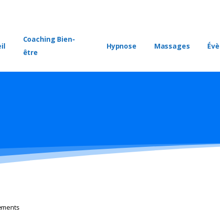
Coaching Bien-
il
Hypnose
Massages
Év
être
nements