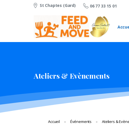
St Chaptes (Gard)
06 77 33 15 01
Accue
Ateliers
&
Evènements
Accueil
»
Événements
»
Ateliers & Evè