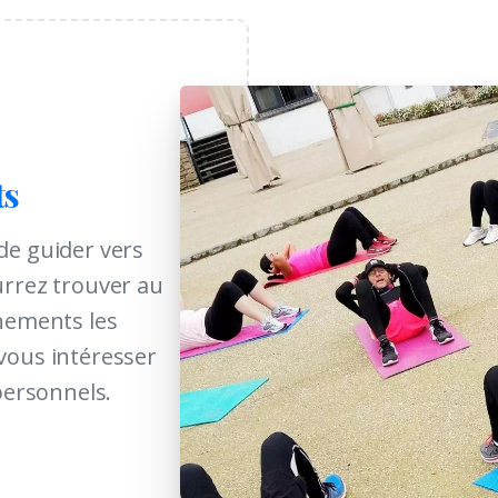
ts
de guider vers
urrez trouver au
ènements les
vous intéresser
personnels.