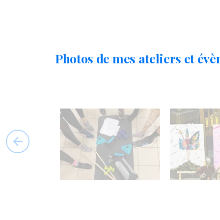
Photos
de
mes
ateliers
et
évè